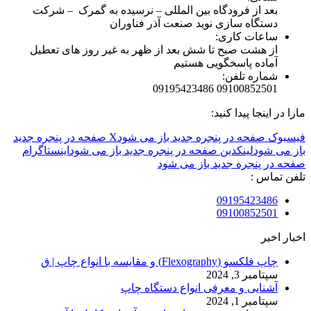
بعد از فرودگاه بین المللی – نرسیده به گمرک – شرکت
دستگاه سازی نوید صنعت آذر فناوران
ساعات کاری:
از هشت صبح تا شش بعد از ظهر به غیر روز های تعطیل
آماده پاسخگویی هستیم
شماره تلفن:
09100852501 09195423486
مارا در اینجا پیدا کنید:
فیسبوک صفحه در پنجره جدید باز می شود
X صفحه در پنجره جدید
باز می شود
لینکدین صفحه در پنجره جدید باز می شود
اینستاگرام
صفحه در پنجره جدید باز می شود
تلفن تماس :
09195423486
09100852501
اخبار اخیر
چاپ فلکسو (Flexography) و مقایسه با انواع چاپ | ق
سپتامبر 3, 2024
آشنایی و معرفی انواع دستگاه چاپ
سپتامبر 1, 2024