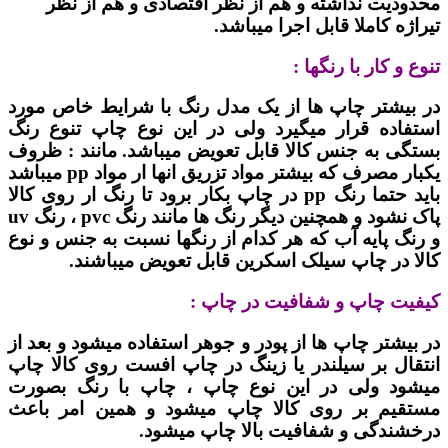
محدودیت نداشته و هم از نظر اقتصادی و هم از نظر
تیراژه کاملا قابل اجرا میباشد.
تنوع و کار با رنگها :
در بیشتر چاپ ها از یک مدل رنگ با شرایط خاص مورد
استفاده قرار میگیرد ولی در این نوع چاپ تنوع رنگ
بستگی به جنس کالا قابل تعویض میباشد. مانند : ظروف
یکبار مصرف که بیشتر مواد تزریق انها ار مواد pp میباشد
باید حتما رنگ pp در چاپ بکار برود تا رنگ ار روی کالا
پاک نشود و همچنین دیگر رنگ ها مانند رنگ pvc ، رنگ uv
و رنگ پایه آب که هر کدام از رنگها نسبت به جنس و نوع
کالا در چاپ سیلک اسکرین قابل تعویض میباشند.
کیفیت چاپ و شفافیت در چاپ :
در بیشتر چاپ ها از پودر و جوهر استفاده میشود و بعد از
انتقال بر سیلندر یا زینگ در چاپ افست روی کالا چاپ
میشود ولی در این نوع چاپ ، چاپ با رنگ بصورت
مستقیم بر روی کالا چاپ میشود و همین امر باعث
درخشندگی و شفافیت بالا چاپ میشود.