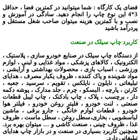
فضای یک کارگاه :
شما میتوانید در کمترین فضا ، حداقل
3*4 این نوع چاپ را انجام دهید. سادگی در آموزش و
نصب و با کمترین هزینه میتوان صاحب شغل مستقل و
پردرآمد باشید
کاربرد چاپ سیلک در صنعت
از دستگاه چاپ سیلک در صنایع خودرو سازی ، پلاستیک ،
الکترونیک ، کالاهای پزشکی ، مواد غذایی و لبنی ، لوازم
ورزشی ، اسباب بازی ، محصولات بهداشتی و آرایشی ،
مواد شوینده و پاک کننده ، ظروف یکبار مصرف ، هدایای
تبلیغاتی ، نایلون ، نایلکس ، تقویم ، سرسید ، جعبه ،
کارتن ، پارچه ، البسکو ، چرم ، جلد مدارک ، پوشه دکمه
دار ، برچسب ، پلاک ، چاپ بادکنک ، چاپ لیبل قطعات
صنعتی ، لنت خودرو ، فلیتر روغن خودرو ، فیلتر هوا
خودرو ، قطعات لوازم خانگی ، جارو برقی ، ماشین
لباسشویی ، بخاری،سطل روغن ، سطل ماست ، ظروف
غذا ، ظروف چینی ، صنعت کاشی و … میتوان بهره برد.
همچنین کاربرد بسیاری در صنعت و در بازار چاپ هدایای
تبلیغاتی دارد.