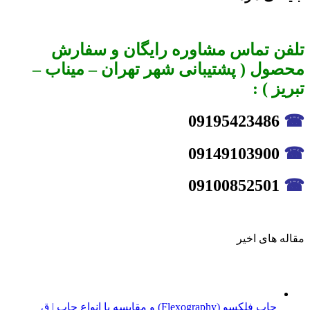
تلفن تماس مشاوره رایگان و سفارش
محصول ( پشتیبانی شهر تهران – میناب –
تبریز ) :
09195423486
☎
09149103900
☎
09100852501
☎
مقاله های اخیر
چاپ فلکسو (Flexography) و مقایسه با انواع چاپ | ق