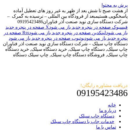
پرش به محتوا
از هشت صبح تا شش بعد از ظهر به غیر روز های تعطیل آماده
پاسخگویی هستیم
بعد از فرودگاه بین المللی – نرسیده به گمرک –
شرکت دستگاه سازی نوید صنعت آذر فناوران
09195423486
فیسبوک صفحه در پنجره جدید باز می شود
X صفحه در پنجره جدید
باز می شود
لینکدین صفحه در پنجره جدید باز می شود
Rss صفحه در
پنجره جدید باز می شود
یوتیوب صفحه در پنجره جدید باز می شود
دستگاه چاپ سیلک – شرکت دستگاه سازی نوید صنعت اذر فناوران
چاپ سیلک, دستگاه چاپ سیلک, خرید دستگاه سیلک, خرید دستگاه
چاپ سیلک, فروشگاه دستگاه چاپ سیلک, چاپ سیلک دستگاه
دریافت مشاوره رایگان!
09195423486
خانه
درباره ما
دستگاه چاپ سیلک
خدمات چاپ با دستگاه چاپ سیلک
تماس با ما