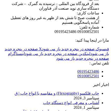
بعد از فرودگاه بین المللی – نرسیده به گمرک – شرکت
دستگاه سازی نوید صنعت آذر فناوران
ساعات کاری:
از هشت صبح تا شش بعد از ظهر به غیر روز های تعطیل
آماده پاسخگویی هستیم
شماره تلفن:
09100852501 09195423486
مارا در اینجا پیدا کنید:
فیسبوک صفحه در پنجره جدید باز می شود
X صفحه در پنجره جدید
باز می شود
لینکدین صفحه در پنجره جدید باز می شود
اینستاگرام
صفحه در پنجره جدید باز می شود
تلفن تماس :
09195423486
09100852501
اخبار اخیر
چاپ فلکسو (Flexography) و مقایسه با انواع چاپ | ق
سپتامبر 3, 2024
آشنایی و معرفی انواع دستگاه چاپ
سپتامبر 1, 2024