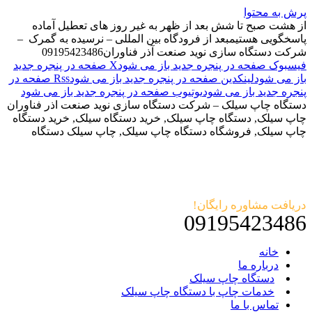
پرش به محتوا
از هشت صبح تا شش بعد از ظهر به غیر روز های تعطیل آماده
پاسخگویی هستیم
بعد از فرودگاه بین المللی – نرسیده به گمرک –
شرکت دستگاه سازی نوید صنعت آذر فناوران
09195423486
فیسبوک صفحه در پنجره جدید باز می شود
X صفحه در پنجره جدید
باز می شود
لینکدین صفحه در پنجره جدید باز می شود
Rss صفحه در
پنجره جدید باز می شود
یوتیوب صفحه در پنجره جدید باز می شود
دستگاه چاپ سیلک – شرکت دستگاه سازی نوید صنعت اذر فناوران
چاپ سیلک, دستگاه چاپ سیلک, خرید دستگاه سیلک, خرید دستگاه
چاپ سیلک, فروشگاه دستگاه چاپ سیلک, چاپ سیلک دستگاه
دریافت مشاوره رایگان!
09195423486
خانه
درباره ما
دستگاه چاپ سیلک
خدمات چاپ با دستگاه چاپ سیلک
تماس با ما