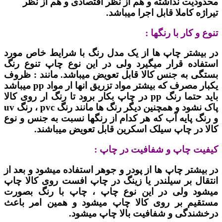
محدودیت نداشته و هم از نظر اقتصادی و هم از نظر
تیراژه کاملا قابل اجرا میباشد.
تنوع و کار با رنگها :
در بیشتر چاپ ها از یک مدل رنگ با شرایط خاص مورد
استفاده قرار میگیرد ولی در این نوع چاپ تنوع رنگ
بستگی به جنس کالا قابل تعویض میباشد. مانند : ظروف
یکبار مصرف که بیشتر مواد تزریق انها ار مواد pp میباشد
باید حتما رنگ pp در چاپ بکار برود تا رنگ ار روی کالا
پاک نشود و همچنین دیگر رنگ ها مانند رنگ pvc ، رنگ uv
و رنگ پایه آب که هر کدام از رنگها نسبت به جنس و نوع
کالا در چاپ سیلک اسکرین قابل تعویض میباشند.
کیفیت چاپ و شفافیت در چاپ :
در بیشتر چاپ ها از پودر و جوهر استفاده میشود و بعد از
انتقال بر سیلندر یا زینگ در چاپ افست روی کالا چاپ
میشود ولی در این نوع چاپ ، چاپ با رنگ بصورت
مستقیم بر روی کالا چاپ میشود و همین امر باعث
درخشندگی و شفافیت بالا چاپ میشود.