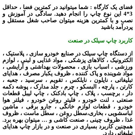
فضای یک کارگاه :
شما میتوانید در کمترین فضا ، حداقل
3*4 این نوع چاپ را انجام دهید. سادگی در آموزش و
نصب و با کمترین هزینه میتوان صاحب شغل مستقل و
پردرآمد باشید
کاربرد چاپ سیلک در صنعت
از دستگاه چاپ سیلک در صنایع خودرو سازی ، پلاستیک ،
الکترونیک ، کالاهای پزشکی ، مواد غذایی و لبنی ، لوازم
ورزشی ، اسباب بازی ، محصولات بهداشتی و آرایشی ،
مواد شوینده و پاک کننده ، ظروف یکبار مصرف ، هدایای
تبلیغاتی ، نایلون ، نایلکس ، تقویم ، سرسید ، جعبه ،
کارتن ، پارچه ، البسکو ، چرم ، جلد مدارک ، پوشه دکمه
دار ، برچسب ، پلاک ، چاپ بادکنک ، چاپ لیبل قطعات
صنعتی ، لنت خودرو ، فلیتر روغن خودرو ، فیلتر هوا
خودرو ، قطعات لوازم خانگی ، جارو برقی ، ماشین
لباسشویی ، بخاری،سطل روغن ، سطل ماست ، ظروف
غذا ، ظروف چینی ، صنعت کاشی و … میتوان بهره برد.
همچنین کاربرد بسیاری در صنعت و در بازار چاپ هدایای
تبلیغاتی دارد.