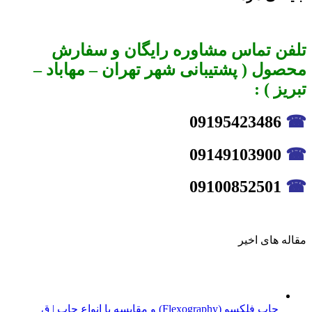
تلفن تماس مشاوره رایگان و سفارش
محصول ( پشتیبانی شهر تهران – مهاباد –
تبریز ) :
09195423486
☎
09149103900
☎
09100852501
☎
مقاله های اخیر
چاپ فلکسو (Flexography) و مقایسه با انواع چاپ | ق