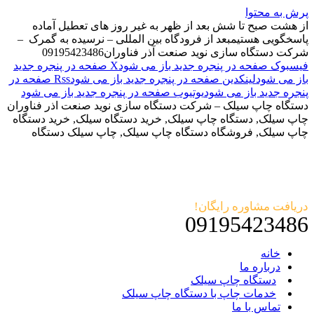
پرش به محتوا
از هشت صبح تا شش بعد از ظهر به غیر روز های تعطیل آماده
پاسخگویی هستیم
بعد از فرودگاه بین المللی – نرسیده به گمرک –
شرکت دستگاه سازی نوید صنعت آذر فناوران
09195423486
فیسبوک صفحه در پنجره جدید باز می شود
X صفحه در پنجره جدید
باز می شود
لینکدین صفحه در پنجره جدید باز می شود
Rss صفحه در
پنجره جدید باز می شود
یوتیوب صفحه در پنجره جدید باز می شود
دستگاه چاپ سیلک – شرکت دستگاه سازی نوید صنعت اذر فناوران
چاپ سیلک, دستگاه چاپ سیلک, خرید دستگاه سیلک, خرید دستگاه
چاپ سیلک, فروشگاه دستگاه چاپ سیلک, چاپ سیلک دستگاه
دریافت مشاوره رایگان!
09195423486
خانه
درباره ما
دستگاه چاپ سیلک
خدمات چاپ با دستگاه چاپ سیلک
تماس با ما