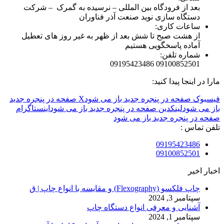
بعد از فرودگاه بین المللی – نرسیده به گمرک – شرکت
دستگاه سازی نوید صنعت آذر فناوران
ساعات کاری:
از هشت صبح تا شش بعد از ظهر به غیر روز های تعطیل
آماده پاسخگویی هستیم
شماره تلفن:
09100852501 09195423486
مارا در اینجا پیدا کنید:
فیسبوک صفحه در پنجره جدید باز می شود
X صفحه در پنجره جدید
باز می شود
لینکدین صفحه در پنجره جدید باز می شود
اینستاگرام
صفحه در پنجره جدید باز می شود
تلفن تماس :
09195423486
09100852501
اخبار اخیر
چاپ فلکسو (Flexography) و مقایسه با انواع چاپ | ق
سپتامبر 3, 2024
آشنایی و معرفی انواع دستگاه چاپ
سپتامبر 1, 2024