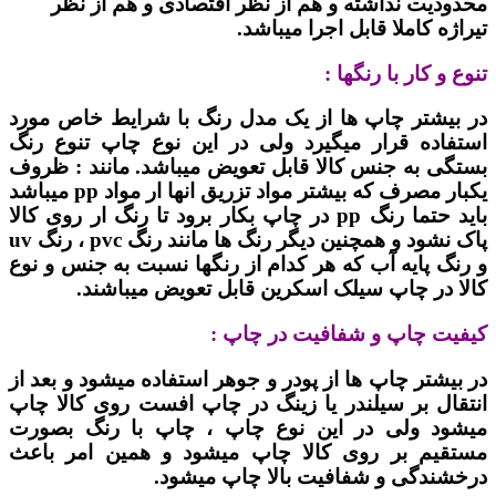
محدودیت نداشته و هم از نظر اقتصادی و هم از نظر
تیراژه کاملا قابل اجرا میباشد.
تنوع و کار با رنگها :
در بیشتر چاپ ها از یک مدل رنگ با شرایط خاص مورد
استفاده قرار میگیرد ولی در این نوع چاپ تنوع رنگ
بستگی به جنس کالا قابل تعویض میباشد. مانند : ظروف
یکبار مصرف که بیشتر مواد تزریق انها ار مواد pp میباشد
باید حتما رنگ pp در چاپ بکار برود تا رنگ ار روی کالا
پاک نشود و همچنین دیگر رنگ ها مانند رنگ pvc ، رنگ uv
و رنگ پایه آب که هر کدام از رنگها نسبت به جنس و نوع
کالا در چاپ سیلک اسکرین قابل تعویض میباشند.
کیفیت چاپ و شفافیت در چاپ :
در بیشتر چاپ ها از پودر و جوهر استفاده میشود و بعد از
انتقال بر سیلندر یا زینگ در چاپ افست روی کالا چاپ
میشود ولی در این نوع چاپ ، چاپ با رنگ بصورت
مستقیم بر روی کالا چاپ میشود و همین امر باعث
درخشندگی و شفافیت بالا چاپ میشود.