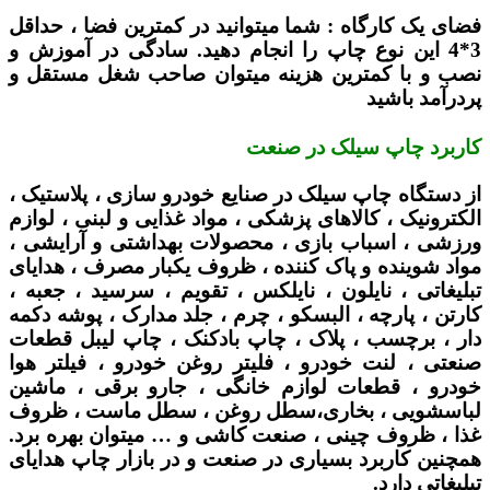
فضای یک کارگاه :
شما میتوانید در کمترین فضا ، حداقل
3*4 این نوع چاپ را انجام دهید. سادگی در آموزش و
نصب و با کمترین هزینه میتوان صاحب شغل مستقل و
پردرآمد باشید
کاربرد چاپ سیلک در صنعت
از دستگاه چاپ سیلک در صنایع خودرو سازی ، پلاستیک ،
الکترونیک ، کالاهای پزشکی ، مواد غذایی و لبنی ، لوازم
ورزشی ، اسباب بازی ، محصولات بهداشتی و آرایشی ،
مواد شوینده و پاک کننده ، ظروف یکبار مصرف ، هدایای
تبلیغاتی ، نایلون ، نایلکس ، تقویم ، سرسید ، جعبه ،
کارتن ، پارچه ، البسکو ، چرم ، جلد مدارک ، پوشه دکمه
دار ، برچسب ، پلاک ، چاپ بادکنک ، چاپ لیبل قطعات
صنعتی ، لنت خودرو ، فلیتر روغن خودرو ، فیلتر هوا
خودرو ، قطعات لوازم خانگی ، جارو برقی ، ماشین
لباسشویی ، بخاری،سطل روغن ، سطل ماست ، ظروف
غذا ، ظروف چینی ، صنعت کاشی و … میتوان بهره برد.
همچنین کاربرد بسیاری در صنعت و در بازار چاپ هدایای
تبلیغاتی دارد.