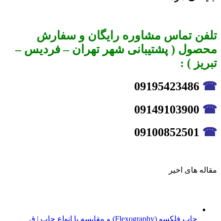
تلفن تماس مشاوره رایگان و سفارش
محصول ( پشتیبانی شهر تهران – فردیس –
تبریز ) :
09195423486
☎
09149103900
☎
09100852501
☎
مقاله های اخیر
چاپ فلکسو (Flexography) و مقایسه با انواع چاپ | ق