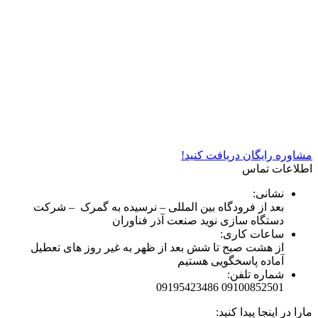
شرکت دستگاه سازی نوید صنعت اذر فناوران* تولید کننده برتر
دستگاه های چاپ سیلک در کشور
مشاوره رایگان دریافت کنید!
اطلاعات تماس
نشانی:
بعد از فرودگاه بین المللی – نرسیده به گمرک – شرکت
دستگاه سازی نوید صنعت آذر فناوران
ساعات کاری:
از هشت صبح تا شش بعد از ظهر به غیر روز های تعطیل
آماده پاسخگویی هستیم
شماره تلفن:
09100852501 09195423486
مارا در اینجا پیدا کنید: