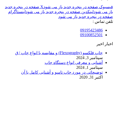
فیسبوک صفحه در پنجره جدید باز می شود
X صفحه در پنجره جدید
باز می شود
لینکدین صفحه در پنجره جدید باز می شود
اینستاگرام
صفحه در پنجره جدید باز می شود
تلفن تماس :
09195423486
09100852501
اخبار اخیر
چاپ فلکسو (Flexography) و مقایسه با انواع چاپ | ق
سپتامبر 3, 2024
آشنایی و معرفی انواع دستگاه چاپ
سپتامبر 1, 2024
توضیحاتی در مورد چاپ تامپو و آشنایی کامل با آن
اکتبر 31, 2020
© 2017. کلیه حقوق مادی و معنوی سایت متعلق به مالک سایت
میباشد.