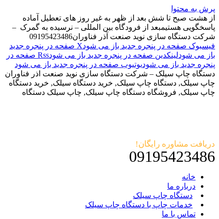
پرش به محتوا
از هشت صبح تا شش بعد از ظهر به غیر روز های تعطیل آماده
پاسخگویی هستیم
بعد از فرودگاه بین المللی – نرسیده به گمرک –
شرکت دستگاه سازی نوید صنعت آذر فناوران
09195423486
فیسبوک صفحه در پنجره جدید باز می شود
X صفحه در پنجره جدید
باز می شود
لینکدین صفحه در پنجره جدید باز می شود
Rss صفحه در
پنجره جدید باز می شود
یوتیوب صفحه در پنجره جدید باز می شود
دستگاه چاپ سیلک – شرکت دستگاه سازی نوید صنعت اذر فناوران
چاپ سیلک, دستگاه چاپ سیلک, خرید دستگاه سیلک, خرید دستگاه
چاپ سیلک, فروشگاه دستگاه چاپ سیلک, چاپ سیلک دستگاه
دریافت مشاوره رایگان!
09195423486
خانه
درباره ما
دستگاه چاپ سیلک
خدمات چاپ با دستگاه چاپ سیلک
تماس با ما