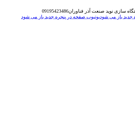
گاه سازی نوید صنعت آذر فناوران
09195423486
یوتیوب صفحه در پنجره جدید باز می شود