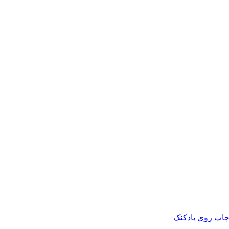
چاپ روی بادکنک