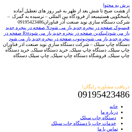
پرش به محتوا
از هشت صبح تا شش بعد از ظهر به غیر روز های تعطیل آماده
پاسخگویی هستیم
بعد از فرودگاه بین المللی – نرسیده به گمرک –
شرکت دستگاه سازی نوید صنعت آذر فناوران
09195423486
فیسبوک صفحه در پنجره جدید باز می شود
X صفحه در پنجره جدید
باز می شود
لینکدین صفحه در پنجره جدید باز می شود
Rss صفحه در
پنجره جدید باز می شود
یوتیوب صفحه در پنجره جدید باز می شود
دستگاه چاپ سیلک – شرکت دستگاه سازی نوید صنعت اذر فناوران
چاپ سیلک, دستگاه چاپ سیلک, خرید دستگاه سیلک, خرید دستگاه
چاپ سیلک, فروشگاه دستگاه چاپ سیلک, چاپ سیلک دستگاه
دریافت مشاوره رایگان!
09195423486
خانه
درباره ما
دستگاه چاپ سیلک
خدمات چاپ با دستگاه چاپ سیلک
تماس با ما