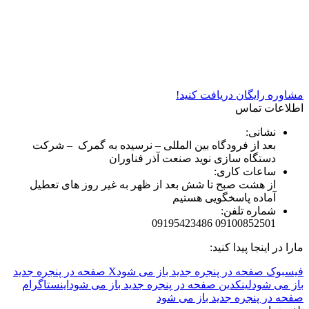
شرکت دستگاه سازی نوید صنعت اذر فناوران* تولید کننده برتر
دستگاه های چاپ سیلک در کشور
مشاوره رایگان دریافت کنید!
اطلاعات تماس
نشانی:
بعد از فرودگاه بین المللی – نرسیده به گمرک – شرکت
دستگاه سازی نوید صنعت آذر فناوران
ساعات کاری:
از هشت صبح تا شش بعد از ظهر به غیر روز های تعطیل
آماده پاسخگویی هستیم
شماره تلفن:
09100852501 09195423486
مارا در اینجا پیدا کنید:
فیسبوک صفحه در پنجره جدید باز می شود
X صفحه در پنجره جدید
باز می شود
لینکدین صفحه در پنجره جدید باز می شود
اینستاگرام
صفحه در پنجره جدید باز می شود