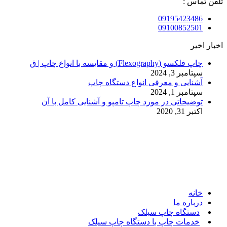
تلفن تماس :
09195423486
09100852501
اخبار اخیر
چاپ فلکسو (Flexography) و مقایسه با انواع چاپ | ق
سپتامبر 3, 2024
آشنایی و معرفی انواع دستگاه چاپ
سپتامبر 1, 2024
توضیحاتی در مورد چاپ تامپو و آشنایی کامل با آن
اکتبر 31, 2020
© 2017. کلیه حقوق مادی و معنوی سایت متعلق به مالک سایت
میباشد.
خانه
درباره ما
دستگاه چاپ سیلک
خدمات چاپ با دستگاه چاپ سیلک