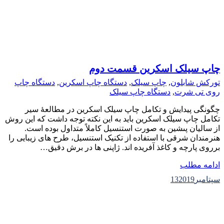
چاپ سیلک اسکرین قسمت دوم
تورکش شابلون
,
چاپ سیلک
,
دستگاه چاپ اسکرین
,
دستگاه چاپ
روی تی شرت
,
دستگاه چاپ سیلک
چگونگى پیدایش و تکامل چاپ سیلک اسکرین در مطالعهٔ سیر
تکامل چاپ سیلک اسکرین باید به این نکته توجه داشت که این روش
از سالیان پىشین به صورت استنسیل کاملاً متداول بوده است.
هنرمندان شرقى با استفاده از تکنیک استنسیل، طرح هاى زیبایى را
برروى پارچه و کاغذ آفریده اند. ژاپنى ها در برش دقیق…
ادامه مطلب
سپتامبر
2019
13