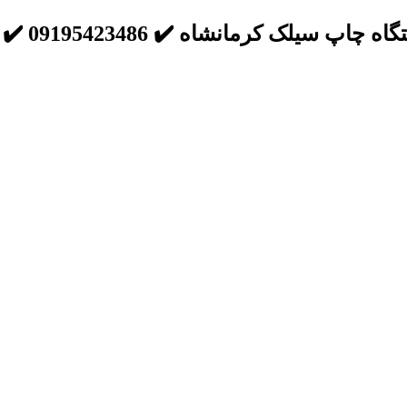
 کرمانشاه ✔️ 09195423486 ✔️ تعرفه استاندارد