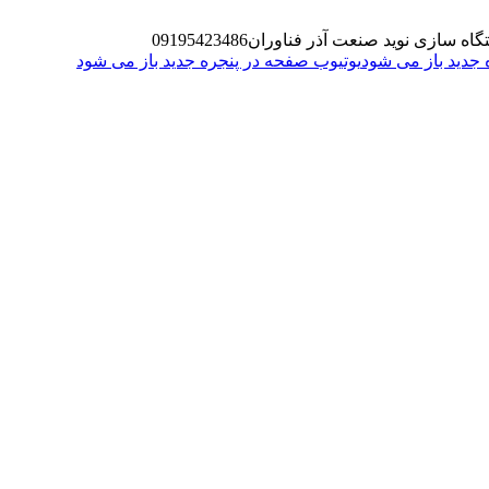
گاه سازی نوید صنعت آذر فناوران
09195423486
یوتیوب صفحه در پنجره جدید باز می شود