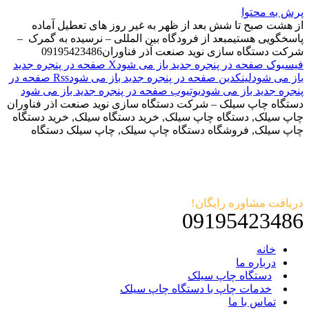
پرش به محتوا
از هشت صبح تا شش بعد از ظهر به غیر روز های تعطیل آماده
پاسخگویی هستیم
بعد از فرودگاه بین المللی – نرسیده به گمرک –
شرکت دستگاه سازی نوید صنعت آذر فناوران
09195423486
فیسبوک صفحه در پنجره جدید باز می شود
X صفحه در پنجره جدید
باز می شود
لینکدین صفحه در پنجره جدید باز می شود
Rss صفحه در
پنجره جدید باز می شود
یوتیوب صفحه در پنجره جدید باز می شود
دستگاه چاپ سیلک – شرکت دستگاه سازی نوید صنعت اذر فناوران
چاپ سیلک, دستگاه چاپ سیلک, خرید دستگاه سیلک, خرید دستگاه
چاپ سیلک, فروشگاه دستگاه چاپ سیلک, چاپ سیلک دستگاه
دریافت مشاوره رایگان!
09195423486
خانه
درباره ما
دستگاه چاپ سیلک
خدمات چاپ با دستگاه چاپ سیلک
تماس با ما