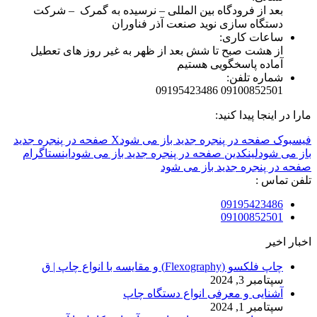
بعد از فرودگاه بین المللی – نرسیده به گمرک – شرکت
دستگاه سازی نوید صنعت آذر فناوران
ساعات کاری:
از هشت صبح تا شش بعد از ظهر به غیر روز های تعطیل
آماده پاسخگویی هستیم
شماره تلفن:
09100852501 09195423486
مارا در اینجا پیدا کنید:
فیسبوک صفحه در پنجره جدید باز می شود
X صفحه در پنجره جدید
باز می شود
لینکدین صفحه در پنجره جدید باز می شود
اینستاگرام
صفحه در پنجره جدید باز می شود
تلفن تماس :
09195423486
09100852501
اخبار اخیر
چاپ فلکسو (Flexography) و مقایسه با انواع چاپ | ق
سپتامبر 3, 2024
آشنایی و معرفی انواع دستگاه چاپ
سپتامبر 1, 2024