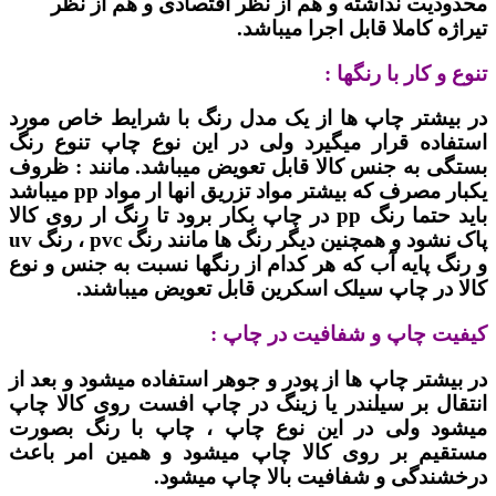
محدودیت نداشته و هم از نظر اقتصادی و هم از نظر
تیراژه کاملا قابل اجرا میباشد.
تنوع و کار با رنگها :
در بیشتر چاپ ها از یک مدل رنگ با شرایط خاص مورد
استفاده قرار میگیرد ولی در این نوع چاپ تنوع رنگ
بستگی به جنس کالا قابل تعویض میباشد. مانند : ظروف
یکبار مصرف که بیشتر مواد تزریق انها ار مواد pp میباشد
باید حتما رنگ pp در چاپ بکار برود تا رنگ ار روی کالا
پاک نشود و همچنین دیگر رنگ ها مانند رنگ pvc ، رنگ uv
و رنگ پایه آب که هر کدام از رنگها نسبت به جنس و نوع
کالا در چاپ سیلک اسکرین قابل تعویض میباشند.
کیفیت چاپ و شفافیت در چاپ :
در بیشتر چاپ ها از پودر و جوهر استفاده میشود و بعد از
انتقال بر سیلندر یا زینگ در چاپ افست روی کالا چاپ
میشود ولی در این نوع چاپ ، چاپ با رنگ بصورت
مستقیم بر روی کالا چاپ میشود و همین امر باعث
درخشندگی و شفافیت بالا چاپ میشود.