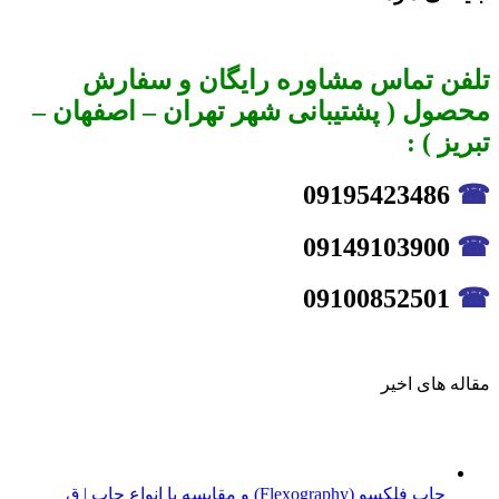
تلفن تماس مشاوره رایگان و سفارش
محصول ( پشتیبانی شهر تهران – اصفهان –
تبریز ) :
09195423486
☎
09149103900
☎
09100852501
☎
مقاله های اخیر
چاپ فلکسو (Flexography) و مقایسه با انواع چاپ | ق