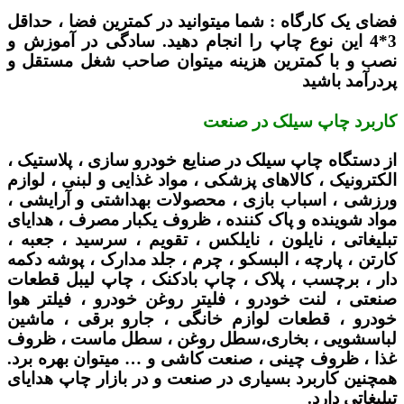
فضای یک کارگاه :
شما میتوانید در کمترین فضا ، حداقل
3*4 این نوع چاپ را انجام دهید. سادگی در آموزش و
نصب و با کمترین هزینه میتوان صاحب شغل مستقل و
پردرآمد باشید
کاربرد چاپ سیلک در صنعت
از دستگاه چاپ سیلک در صنایع خودرو سازی ، پلاستیک ،
الکترونیک ، کالاهای پزشکی ، مواد غذایی و لبنی ، لوازم
ورزشی ، اسباب بازی ، محصولات بهداشتی و آرایشی ،
مواد شوینده و پاک کننده ، ظروف یکبار مصرف ، هدایای
تبلیغاتی ، نایلون ، نایلکس ، تقویم ، سرسید ، جعبه ،
کارتن ، پارچه ، البسکو ، چرم ، جلد مدارک ، پوشه دکمه
دار ، برچسب ، پلاک ، چاپ بادکنک ، چاپ لیبل قطعات
صنعتی ، لنت خودرو ، فلیتر روغن خودرو ، فیلتر هوا
خودرو ، قطعات لوازم خانگی ، جارو برقی ، ماشین
لباسشویی ، بخاری،سطل روغن ، سطل ماست ، ظروف
غذا ، ظروف چینی ، صنعت کاشی و … میتوان بهره برد.
همچنین کاربرد بسیاری در صنعت و در بازار چاپ هدایای
تبلیغاتی دارد.