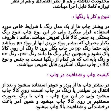
محدودیت نداشته و هم از نظر اقتصادی و هم از نظر
تیراژه کاملا قابل اجرا میباشد.
تنوع و کار با رنگها :
در بیشتر چاپ ها از یک مدل رنگ با شرایط خاص مورد
استفاده قرار میگیرد ولی در این نوع چاپ تنوع رنگ
بستگی به جنس کالا قابل تعویض میباشد. مانند : ظروف
یکبار مصرف که بیشتر مواد تزریق انها ار مواد pp میباشد
باید حتما رنگ pp در چاپ بکار برود تا رنگ ار روی کالا
پاک نشود و همچنین دیگر رنگ ها مانند رنگ pvc ، رنگ uv
و رنگ پایه آب که هر کدام از رنگها نسبت به جنس و نوع
کالا در چاپ سیلک اسکرین قابل تعویض میباشند.
کیفیت چاپ و شفافیت در چاپ :
در بیشتر چاپ ها از پودر و جوهر استفاده میشود و بعد از
انتقال بر سیلندر یا زینگ در چاپ افست روی کالا چاپ
میشود ولی در این نوع چاپ ، چاپ با رنگ بصورت
مستقیم بر روی کالا چاپ میشود و همین امر باعث
درخشندگی و شفافیت بالا چاپ میشود.