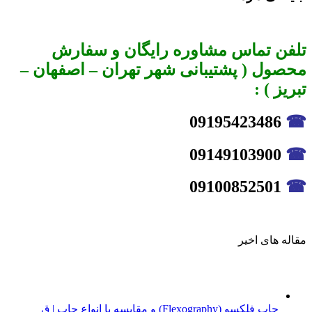
تلفن تماس مشاوره رایگان و سفارش
محصول ( پشتیبانی شهر تهران – اصفهان –
تبریز ) :
09195423486
☎
09149103900
☎
09100852501
☎
مقاله های اخیر
چاپ فلکسو (Flexography) و مقایسه با انواع چاپ | ق