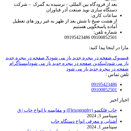
بعد از فرودگاه بین المللی – نرسیده به گمرک – شرکت
دستگاه سازی نوید صنعت آذر فناوران
ساعات کاری:
از هشت صبح تا شش بعد از ظهر به غیر روز های تعطیل
آماده پاسخگویی هستیم
شماره تلفن:
09100852501 09195423486
مارا در اینجا پیدا کنید:
فیسبوک صفحه در پنجره جدید باز می شود
X صفحه در پنجره جدید
باز می شود
لینکدین صفحه در پنجره جدید باز می شود
اینستاگرام
صفحه در پنجره جدید باز می شود
تلفن تماس :
09195423486
09100852501
اخبار اخیر
چاپ فلکسو (Flexography) و مقایسه با انواع چاپ | ق
سپتامبر 3, 2024
آشنایی و معرفی انواع دستگاه چاپ
سپتامبر 1, 2024