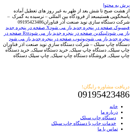
پرش به محتوا
از هشت صبح تا شش بعد از ظهر به غیر روز های تعطیل آماده
پاسخگویی هستیم
بعد از فرودگاه بین المللی – نرسیده به گمرک –
شرکت دستگاه سازی نوید صنعت آذر فناوران
09195423486
فیسبوک صفحه در پنجره جدید باز می شود
X صفحه در پنجره جدید
باز می شود
لینکدین صفحه در پنجره جدید باز می شود
Rss صفحه در
پنجره جدید باز می شود
یوتیوب صفحه در پنجره جدید باز می شود
دستگاه چاپ سیلک – شرکت دستگاه سازی نوید صنعت اذر فناوران
چاپ سیلک, دستگاه چاپ سیلک, خرید دستگاه سیلک, خرید دستگاه
چاپ سیلک, فروشگاه دستگاه چاپ سیلک, چاپ سیلک دستگاه
دریافت مشاوره رایگان!
09195423486
خانه
درباره ما
دستگاه چاپ سیلک
خدمات چاپ با دستگاه چاپ سیلک
تماس با ما