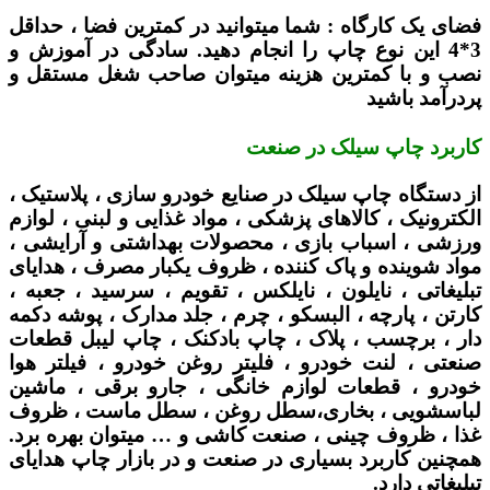
فضای یک کارگاه :
شما میتوانید در کمترین فضا ، حداقل
3*4 این نوع چاپ را انجام دهید. سادگی در آموزش و
نصب و با کمترین هزینه میتوان صاحب شغل مستقل و
پردرآمد باشید
کاربرد چاپ سیلک در صنعت
از دستگاه چاپ سیلک در صنایع خودرو سازی ، پلاستیک ،
الکترونیک ، کالاهای پزشکی ، مواد غذایی و لبنی ، لوازم
ورزشی ، اسباب بازی ، محصولات بهداشتی و آرایشی ،
مواد شوینده و پاک کننده ، ظروف یکبار مصرف ، هدایای
تبلیغاتی ، نایلون ، نایلکس ، تقویم ، سرسید ، جعبه ،
کارتن ، پارچه ، البسکو ، چرم ، جلد مدارک ، پوشه دکمه
دار ، برچسب ، پلاک ، چاپ بادکنک ، چاپ لیبل قطعات
صنعتی ، لنت خودرو ، فلیتر روغن خودرو ، فیلتر هوا
خودرو ، قطعات لوازم خانگی ، جارو برقی ، ماشین
لباسشویی ، بخاری،سطل روغن ، سطل ماست ، ظروف
غذا ، ظروف چینی ، صنعت کاشی و … میتوان بهره برد.
همچنین کاربرد بسیاری در صنعت و در بازار چاپ هدایای
تبلیغاتی دارد.