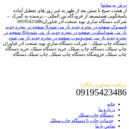
پرش به محتوا
از هشت صبح تا شش بعد از ظهر به غیر روز های تعطیل آماده
پاسخگویی هستیم
بعد از فرودگاه بین المللی – نرسیده به گمرک –
شرکت دستگاه سازی نوید صنعت آذر فناوران
09195423486
فیسبوک صفحه در پنجره جدید باز می شود
X صفحه در پنجره جدید
باز می شود
لینکدین صفحه در پنجره جدید باز می شود
Rss صفحه در
پنجره جدید باز می شود
یوتیوب صفحه در پنجره جدید باز می شود
دستگاه چاپ سیلک – شرکت دستگاه سازی نوید صنعت اذر فناوران
چاپ سیلک, دستگاه چاپ سیلک, خرید دستگاه سیلک, خرید دستگاه
چاپ سیلک, فروشگاه دستگاه چاپ سیلک, چاپ سیلک دستگاه
دریافت مشاوره رایگان!
09195423486
خانه
درباره ما
دستگاه چاپ سیلک
خدمات چاپ با دستگاه چاپ سیلک
تماس با ما