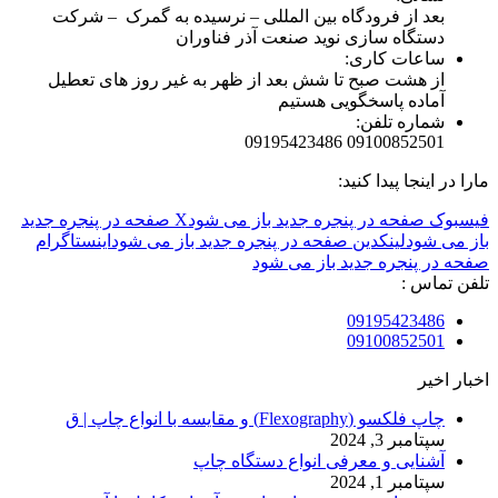
بعد از فرودگاه بین المللی – نرسیده به گمرک – شرکت
دستگاه سازی نوید صنعت آذر فناوران
ساعات کاری:
از هشت صبح تا شش بعد از ظهر به غیر روز های تعطیل
آماده پاسخگویی هستیم
شماره تلفن:
09100852501 09195423486
مارا در اینجا پیدا کنید:
فیسبوک صفحه در پنجره جدید باز می شود
X صفحه در پنجره جدید
باز می شود
لینکدین صفحه در پنجره جدید باز می شود
اینستاگرام
صفحه در پنجره جدید باز می شود
تلفن تماس :
09195423486
09100852501
اخبار اخیر
چاپ فلکسو (Flexography) و مقایسه با انواع چاپ | ق
سپتامبر 3, 2024
آشنایی و معرفی انواع دستگاه چاپ
سپتامبر 1, 2024