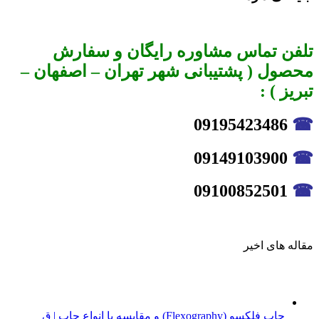
تلفن تماس مشاوره رایگان و سفارش
محصول ( پشتیبانی شهر تهران – اصفهان –
تبریز ) :
09195423486
☎
09149103900
☎
09100852501
☎
مقاله های اخیر
چاپ فلکسو (Flexography) و مقایسه با انواع چاپ | ق