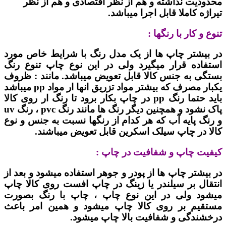
محدودیت نداشته و هم از نظر اقتصادی و هم از نظر
تیراژه کاملا قابل اجرا میباشد.
تنوع و کار با رنگها :
در بیشتر چاپ ها از یک مدل رنگ با شرایط خاص مورد
استفاده قرار میگیرد ولی در این نوع چاپ تنوع رنگ
بستگی به جنس کالا قابل تعویض میباشد. مانند : ظروف
یکبار مصرف که بیشتر مواد تزریق انها ار مواد pp میباشد
باید حتما رنگ pp در چاپ بکار برود تا رنگ ار روی کالا
پاک نشود و همچنین دیگر رنگ ها مانند رنگ pvc ، رنگ uv
و رنگ پایه آب که هر کدام از رنگها نسبت به جنس و نوع
کالا در چاپ سیلک اسکرین قابل تعویض میباشند.
کیفیت چاپ و شفافیت در چاپ :
در بیشتر چاپ ها از پودر و جوهر استفاده میشود و بعد از
انتقال بر سیلندر یا زینگ در چاپ افست روی کالا چاپ
میشود ولی در این نوع چاپ ، چاپ با رنگ بصورت
مستقیم بر روی کالا چاپ میشود و همین امر باعث
درخشندگی و شفافیت بالا چاپ میشود.