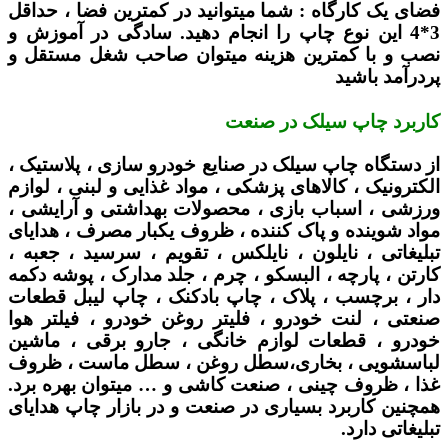
فضای یک کارگاه :
شما میتوانید در کمترین فضا ، حداقل
3*4 این نوع چاپ را انجام دهید. سادگی در آموزش و
نصب و با کمترین هزینه میتوان صاحب شغل مستقل و
پردرآمد باشید
کاربرد چاپ سیلک در صنعت
از دستگاه چاپ سیلک در صنایع خودرو سازی ، پلاستیک ،
الکترونیک ، کالاهای پزشکی ، مواد غذایی و لبنی ، لوازم
ورزشی ، اسباب بازی ، محصولات بهداشتی و آرایشی ،
مواد شوینده و پاک کننده ، ظروف یکبار مصرف ، هدایای
تبلیغاتی ، نایلون ، نایلکس ، تقویم ، سرسید ، جعبه ،
کارتن ، پارچه ، البسکو ، چرم ، جلد مدارک ، پوشه دکمه
دار ، برچسب ، پلاک ، چاپ بادکنک ، چاپ لیبل قطعات
صنعتی ، لنت خودرو ، فلیتر روغن خودرو ، فیلتر هوا
خودرو ، قطعات لوازم خانگی ، جارو برقی ، ماشین
لباسشویی ، بخاری،سطل روغن ، سطل ماست ، ظروف
غذا ، ظروف چینی ، صنعت کاشی و … میتوان بهره برد.
همچنین کاربرد بسیاری در صنعت و در بازار چاپ هدایای
تبلیغاتی دارد.