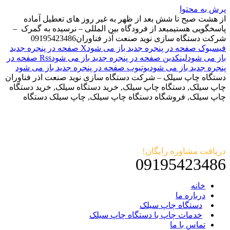
پرش به محتوا
از هشت صبح تا شش بعد از ظهر به غیر روز های تعطیل آماده
پاسخگویی هستیم
بعد از فرودگاه بین المللی – نرسیده به گمرک –
شرکت دستگاه سازی نوید صنعت آذر فناوران
09195423486
فیسبوک صفحه در پنجره جدید باز می شود
X صفحه در پنجره جدید
باز می شود
لینکدین صفحه در پنجره جدید باز می شود
Rss صفحه در
پنجره جدید باز می شود
یوتیوب صفحه در پنجره جدید باز می شود
دستگاه چاپ سیلک – شرکت دستگاه سازی نوید صنعت اذر فناوران
چاپ سیلک, دستگاه چاپ سیلک, خرید دستگاه سیلک, خرید دستگاه
چاپ سیلک, فروشگاه دستگاه چاپ سیلک, چاپ سیلک دستگاه
دریافت مشاوره رایگان!
09195423486
خانه
درباره ما
دستگاه چاپ سیلک
خدمات چاپ با دستگاه چاپ سیلک
تماس با ما