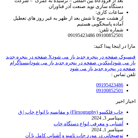
بعد از فرودگاه بین المللی – نرسیده به گمرک – شرکت
دستگاه سازی نوید صنعت آذر فناوران
ساعات کاری:
از هشت صبح تا شش بعد از ظهر به غیر روز های تعطیل
آماده پاسخگویی هستیم
شماره تلفن:
09100852501 09195423486
مارا در اینجا پیدا کنید:
فیسبوک صفحه در پنجره جدید باز می شود
X صفحه در پنجره جدید
باز می شود
لینکدین صفحه در پنجره جدید باز می شود
اینستاگرام
صفحه در پنجره جدید باز می شود
تلفن تماس :
09195423486
09100852501
اخبار اخیر
چاپ فلکسو (Flexography) و مقایسه با انواع چاپ | ق
سپتامبر 3, 2024
آشنایی و معرفی انواع دستگاه چاپ
سپتامبر 1, 2024
توضیحاتی در مورد چاپ تامپو و آشنایی کامل با آن