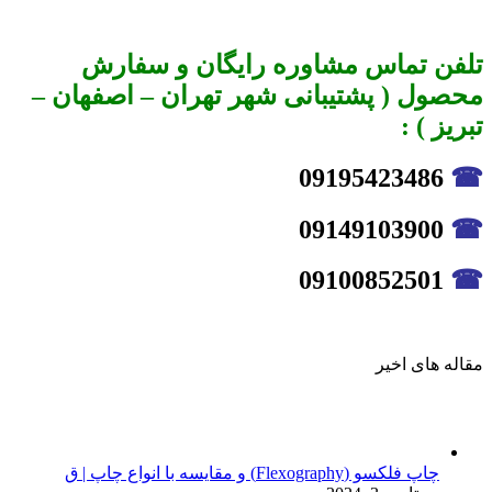
تلفن تماس مشاوره رایگان و سفارش
محصول ( پشتیبانی شهر تهران – اصفهان –
تبریز ) :
09195423486
☎
09149103900
☎
09100852501
☎
مقاله های اخیر
چاپ فلکسو (Flexography) و مقایسه با انواع چاپ | ق