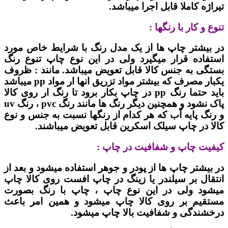
تیراژه کاملا قابل اجرا میباشد.
تنوع و کار با رنگها :
در بیشتر چاپ ها از یک مدل رنگ با شرایط خاص مورد
استفاده قرار میگیرد ولی در این نوع چاپ تنوع رنگ
بستگی به جنس کالا قابل تعویض میباشد. مانند : ظروف
یکبار مصرف که بیشتر مواد تزریق انها ار مواد pp میباشد
باید حتما رنگ pp در چاپ بکار برود تا رنگ ار روی کالا
پاک نشود و همچنین دیگر رنگ ها مانند رنگ pvc ، رنگ uv
و رنگ پایه آب که هر کدام از رنگها نسبت به جنس و نوع
کالا در چاپ سیلک اسکرین قابل تعویض میباشند.
کیفیت چاپ و شفافیت در چاپ :
در بیشتر چاپ ها از پودر و جوهر استفاده میشود و بعد از
انتقال بر سیلندر یا زینگ در چاپ افست روی کالا چاپ
میشود ولی در این نوع چاپ ، چاپ با رنگ بصورت
مستقیم بر روی کالا چاپ میشود و همین امر باعث
درخشندگی و شفافیت بالا چاپ میشود.