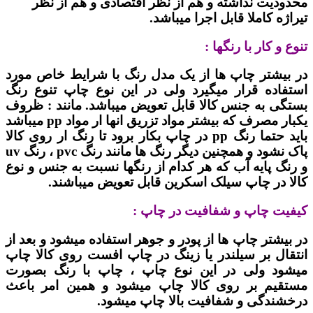
محدودیت نداشته و هم از نظر اقتصادی و هم از نظر
تیراژه کاملا قابل اجرا میباشد.
تنوع و کار با رنگها :
در بیشتر چاپ ها از یک مدل رنگ با شرایط خاص مورد
استفاده قرار میگیرد ولی در این نوع چاپ تنوع رنگ
بستگی به جنس کالا قابل تعویض میباشد. مانند : ظروف
یکبار مصرف که بیشتر مواد تزریق انها ار مواد pp میباشد
باید حتما رنگ pp در چاپ بکار برود تا رنگ ار روی کالا
پاک نشود و همچنین دیگر رنگ ها مانند رنگ pvc ، رنگ uv
و رنگ پایه آب که هر کدام از رنگها نسبت به جنس و نوع
کالا در چاپ سیلک اسکرین قابل تعویض میباشند.
کیفیت چاپ و شفافیت در چاپ :
در بیشتر چاپ ها از پودر و جوهر استفاده میشود و بعد از
انتقال بر سیلندر یا زینگ در چاپ افست روی کالا چاپ
میشود ولی در این نوع چاپ ، چاپ با رنگ بصورت
مستقیم بر روی کالا چاپ میشود و همین امر باعث
درخشندگی و شفافیت بالا چاپ میشود.