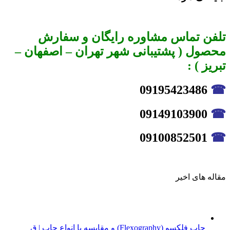
تلفن تماس مشاوره رایگان و سفارش
محصول ( پشتیبانی شهر تهران – اصفهان –
تبریز ) :
09195423486
☎
09149103900
☎
09100852501
☎
مقاله های اخیر
چاپ فلکسو (Flexography) و مقایسه با انواع چاپ | ق