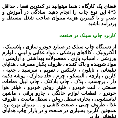
فضای یک کارگاه :
شما میتوانید در کمترین فضا ، حداقل
3*4 این نوع چاپ را انجام دهید. سادگی در آموزش و
نصب و با کمترین هزینه میتوان صاحب شغل مستقل و
پردرآمد باشید
کاربرد چاپ سیلک در صنعت
از دستگاه چاپ سیلک در صنایع خودرو سازی ، پلاستیک ،
الکترونیک ، کالاهای پزشکی ، مواد غذایی و لبنی ، لوازم
ورزشی ، اسباب بازی ، محصولات بهداشتی و آرایشی ،
مواد شوینده و پاک کننده ، ظروف یکبار مصرف ، هدایای
تبلیغاتی ، نایلون ، نایلکس ، تقویم ، سرسید ، جعبه ،
کارتن ، پارچه ، البسکو ، چرم ، جلد مدارک ، پوشه دکمه
دار ، برچسب ، پلاک ، چاپ بادکنک ، چاپ لیبل قطعات
صنعتی ، لنت خودرو ، فلیتر روغن خودرو ، فیلتر هوا
خودرو ، قطعات لوازم خانگی ، جارو برقی ، ماشین
لباسشویی ، بخاری،سطل روغن ، سطل ماست ، ظروف
غذا ، ظروف چینی ، صنعت کاشی و … میتوان بهره برد.
همچنین کاربرد بسیاری در صنعت و در بازار چاپ هدایای
تبلیغاتی دارد.