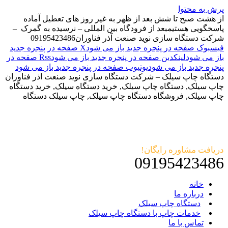
پرش به محتوا
از هشت صبح تا شش بعد از ظهر به غیر روز های تعطیل آماده
پاسخگویی هستیم
بعد از فرودگاه بین المللی – نرسیده به گمرک –
شرکت دستگاه سازی نوید صنعت آذر فناوران
09195423486
فیسبوک صفحه در پنجره جدید باز می شود
X صفحه در پنجره جدید
باز می شود
لینکدین صفحه در پنجره جدید باز می شود
Rss صفحه در
پنجره جدید باز می شود
یوتیوب صفحه در پنجره جدید باز می شود
دستگاه چاپ سیلک – شرکت دستگاه سازی نوید صنعت اذر فناوران
چاپ سیلک, دستگاه چاپ سیلک, خرید دستگاه سیلک, خرید دستگاه
چاپ سیلک, فروشگاه دستگاه چاپ سیلک, چاپ سیلک دستگاه
دریافت مشاوره رایگان!
09195423486
خانه
درباره ما
دستگاه چاپ سیلک
خدمات چاپ با دستگاه چاپ سیلک
تماس با ما