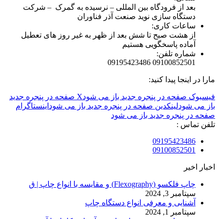
بعد از فرودگاه بین المللی – نرسیده به گمرک – شرکت
دستگاه سازی نوید صنعت آذر فناوران
ساعات کاری:
از هشت صبح تا شش بعد از ظهر به غیر روز های تعطیل
آماده پاسخگویی هستیم
شماره تلفن:
09100852501 09195423486
مارا در اینجا پیدا کنید:
فیسبوک صفحه در پنجره جدید باز می شود
X صفحه در پنجره جدید
باز می شود
لینکدین صفحه در پنجره جدید باز می شود
اینستاگرام
صفحه در پنجره جدید باز می شود
تلفن تماس :
09195423486
09100852501
اخبار اخیر
چاپ فلکسو (Flexography) و مقایسه با انواع چاپ | ق
سپتامبر 3, 2024
آشنایی و معرفی انواع دستگاه چاپ
سپتامبر 1, 2024