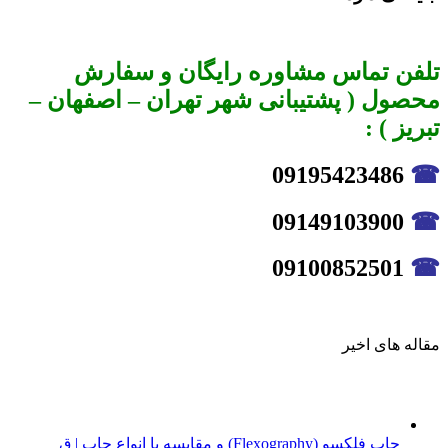
تلفن تماس مشاوره رایگان و سفارش
محصول ( پشتیبانی شهر تهران – اصفهان –
تبریز ) :
09195423486
☎
09149103900
☎
09100852501
☎
مقاله های اخیر
چاپ فلکسو (Flexography) و مقایسه با انواع چاپ | ق