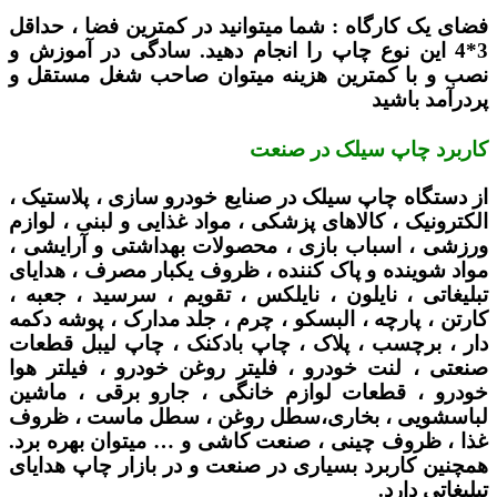
فضای یک کارگاه :
شما میتوانید در کمترین فضا ، حداقل
3*4 این نوع چاپ را انجام دهید. سادگی در آموزش و
نصب و با کمترین هزینه میتوان صاحب شغل مستقل و
پردرآمد باشید
کاربرد چاپ سیلک در صنعت
از دستگاه چاپ سیلک در صنایع خودرو سازی ، پلاستیک ،
الکترونیک ، کالاهای پزشکی ، مواد غذایی و لبنی ، لوازم
ورزشی ، اسباب بازی ، محصولات بهداشتی و آرایشی ،
مواد شوینده و پاک کننده ، ظروف یکبار مصرف ، هدایای
تبلیغاتی ، نایلون ، نایلکس ، تقویم ، سرسید ، جعبه ،
کارتن ، پارچه ، البسکو ، چرم ، جلد مدارک ، پوشه دکمه
دار ، برچسب ، پلاک ، چاپ بادکنک ، چاپ لیبل قطعات
صنعتی ، لنت خودرو ، فلیتر روغن خودرو ، فیلتر هوا
خودرو ، قطعات لوازم خانگی ، جارو برقی ، ماشین
لباسشویی ، بخاری،سطل روغن ، سطل ماست ، ظروف
غذا ، ظروف چینی ، صنعت کاشی و … میتوان بهره برد.
همچنین کاربرد بسیاری در صنعت و در بازار چاپ هدایای
تبلیغاتی دارد.