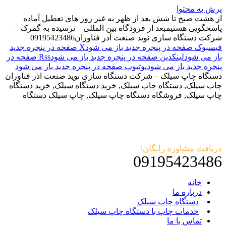
پرش به محتوا
از هشت صبح تا شش بعد از ظهر به غیر روز های تعطیل آماده
پاسخگویی هستیم
بعد از فرودگاه بین المللی – نرسیده به گمرک –
شرکت دستگاه سازی نوید صنعت آذر فناوران
09195423486
فیسبوک صفحه در پنجره جدید باز می شود
X صفحه در پنجره جدید
باز می شود
لینکدین صفحه در پنجره جدید باز می شود
Rss صفحه در
پنجره جدید باز می شود
یوتیوب صفحه در پنجره جدید باز می شود
دستگاه چاپ سیلک – شرکت دستگاه سازی نوید صنعت اذر فناوران
چاپ سیلک, دستگاه چاپ سیلک, خرید دستگاه سیلک, خرید دستگاه
چاپ سیلک, فروشگاه دستگاه چاپ سیلک, چاپ سیلک دستگاه
دریافت مشاوره رایگان!
09195423486
خانه
درباره ما
دستگاه چاپ سیلک
خدمات چاپ با دستگاه چاپ سیلک
تماس با ما