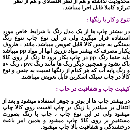
محدودیت نداشته و هم از نظر اقتصادی و هم از نظر
تیراژه کاملا قابل اجرا میباشد.
تنوع و کار با رنگها :
در بیشتر چاپ ها از یک مدل رنگ با شرایط خاص مورد
استفاده قرار میگیرد ولی در این نوع چاپ تنوع رنگ
بستگی به جنس کالا قابل تعویض میباشد. مانند : ظروف
یکبار مصرف که بیشتر مواد تزریق انها ار مواد pp میباشد
باید حتما رنگ pp در چاپ بکار برود تا رنگ ار روی کالا
پاک نشود و همچنین دیگر رنگ ها مانند رنگ pvc ، رنگ uv
و رنگ پایه آب که هر کدام از رنگها نسبت به جنس و نوع
کالا در چاپ سیلک اسکرین قابل تعویض میباشند.
کیفیت چاپ و شفافیت در چاپ :
در بیشتر چاپ ها از پودر و جوهر استفاده میشود و بعد از
انتقال بر سیلندر یا زینگ در چاپ افست روی کالا چاپ
میشود ولی در این نوع چاپ ، چاپ با رنگ بصورت
مستقیم بر روی کالا چاپ میشود و همین امر باعث
درخشندگی و شفافیت بالا چاپ میشود.