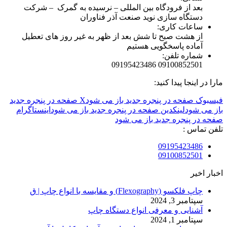
بعد از فرودگاه بین المللی – نرسیده به گمرک – شرکت
دستگاه سازی نوید صنعت آذر فناوران
ساعات کاری:
از هشت صبح تا شش بعد از ظهر به غیر روز های تعطیل
آماده پاسخگویی هستیم
شماره تلفن:
09100852501 09195423486
مارا در اینجا پیدا کنید:
فیسبوک صفحه در پنجره جدید باز می شود
X صفحه در پنجره جدید
باز می شود
لینکدین صفحه در پنجره جدید باز می شود
اینستاگرام
صفحه در پنجره جدید باز می شود
تلفن تماس :
09195423486
09100852501
اخبار اخیر
چاپ فلکسو (Flexography) و مقایسه با انواع چاپ | ق
سپتامبر 3, 2024
آشنایی و معرفی انواع دستگاه چاپ
سپتامبر 1, 2024